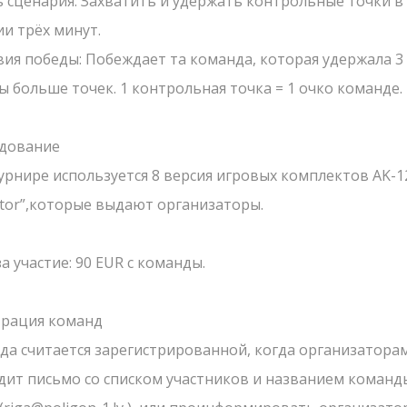
ь сценария: Захватить и удержать контрольные точки в
НАПИСАТЬ НАМ
АРЕНЫ
ии трёх минут.
Детские меропр
РСЕНАЛ
вия победы: Побеждает та команда, которая удержала 3
ШКОЛЬНЫЕ ЭКСКУРСИИ
Корпоративы
Пиши нам свои вопросы, отзывы и предложения
19.03.2023
ы больше точек. 1 контрольная точка = 1 очко команде.
ЗЕРВАЦИЯ
Открытые игры
Приближается весна -
ОВОСТИ
отправляйтесь в настоящее
Выездная Лазерт
дование
приключение вместе с вашим
Цены
турнире используется 8 версия игровых комплектов AK-
ОНТАКТЫ
классом!
ator”,которые выдают организаторы.
Ближайшие мер
Подарочные ка
а участие: 90 EUR с команды.
Сценарии
трация команд
да считается зарегистрированной, когда организатора
ЗАКРЫТЬ
ОТПРАВИТЬ
дит письмо со списком участников и названием команд
СМОТРЕТЬ БОЛЬШЕ