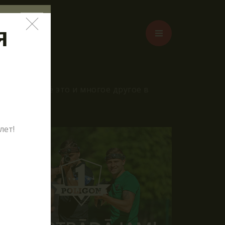
Я
жения – всё это и многое другое в
лет!
таг?
лде
ОТАВР"
НКЕР"!
урсии