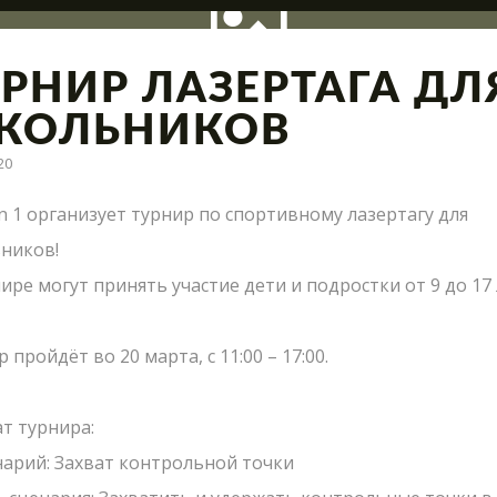
УРНИР ЛАЗЕРТАГА ДЛ
КОЛЬНИКОВ
20
ация полигона, интересные сражения и новые предло
n 1 организует турнир по спортивному лазертагу для
ников!
ире могут принять участие дети и подростки от 9 до 17 
Что такое Лазер
 пройдёт во 20 марта, с 11:00 – 17:00.
Лазертаг в Сигу
СТАРТ
Лабиринт "МИН
т турнира:
 КРУГЛЫЙ ГОД
Экшн-квест "БУ
нарий: Захват контрольной точки
Школьные экск