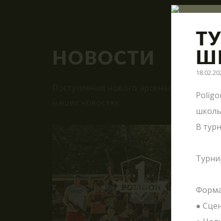
Т
Ш
НОВОСТИ
18.02.20
Поступления нового арсенала, модерниз
Poligo
наших новостях.
школь
В турн
Турнир
Форма
ВМЕСТЕ
● Сце