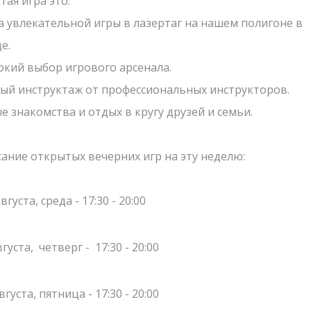
ая игра это:
са увлекательной игры в лазертаг на нашем полигоне в
Что такое Лазер
е.
ШКОЛЬНЫЕ ЭКСКУРСИИ
19.03.2023
окий выбор игрового арсенала.
Лазертаг в Сигу
Приближается весна -
СТАРТ
ный инструктаж от профессиональных инструкторов.
Лабиринт "МИН
отправляйтесь в настоящее
е знакомства и отдых в кругу друзей и семьи.
 КРУГЛЫЙ ГОД
Экшн-квест "БУ
приключение вместе с вашим
ЗАКРЫТЬ
ОТПРАВИТЬ
классом!
Школьные экск
АРЕНЫ
сание открытых вечерних игр на эту неделю:
Детские меропр
РСЕНАЛ
Корпоративы
вгуста, среда - 17:30 - 20:00
ЗЕРВАЦИЯ
Открытые игры
вгуста, четверг - 17:30 - 20:00
ОВОСТИ
Выездная Лазерт
Цены
ОНТАКТЫ
вгуста, пятница - 17:30 - 20:00
СМОТРЕТЬ БОЛЬШЕ
Ближайшие мер