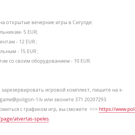
Подарочные ка
Сценарии
на открытые вечерние игры в Сигулде:
льникам- 5 EUR;
ентам - 12 EUR ;
льным - 15 EUR ;
вёт Полигон
тие со своим оборудованием - 10 EUR.
LV
RU
EN
АМЫХ СВЕЖИХ НОВОСТЕЙ!
 зарезервировать игровой комплект, пишите на э-
game@poligon-1.lv или звоните 371 20207293.
омиться с графиком игр, вы сможете >>>
https://www.pol
u/page/atvertas-speles
.