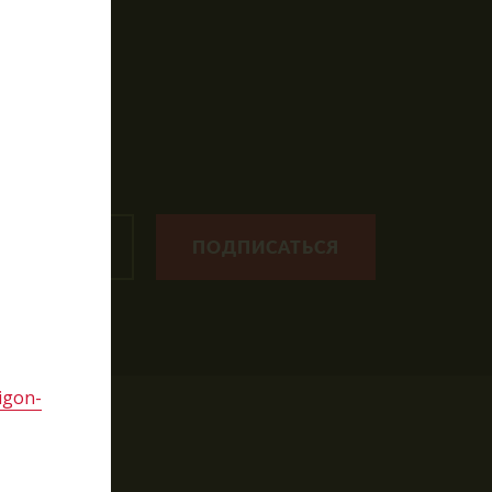
рты
ПОДПИСАТЬСЯ
igon-