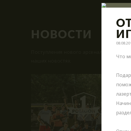
О
И
НОВОСТИ
08.08.20
Поступления нового арсенала, модерниз
Что м
наших новостях.
Подар
помож
лазерт
Начина
разде