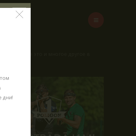
жения – всё это и многое другое в
этом
в
 дни!