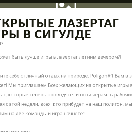
ТКРЫТЫЕ ЛАЗЕРТАГ
ГРЫ В СИГУЛДЕ
17
ация полигона, интересные сражения и новые предло
ожет быть лучше игры в лазертаг летним вечером?!
НАПИСАТЬ НАМ
ите себе отличный отдых на природе, Poligon#1 Вам в 
ет! Мы приглашаем Всех желающих на открытые игры 
Пиши нам свои вопросы, отзывы и предложения
аг, которые теперь проводятся и по вечерам- в рабочие
я с этой недели, всех, кто прибудет на наш полигон, мы
лим на две команды и игра начнется!