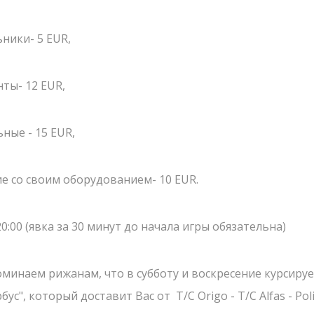
Школьные экск
АРЕНЫ
ники- 5 EUR,
Детские меропр
РСЕНАЛ
Корпоративы
ЗЕРВАЦИЯ
нты- 12 EUR,
Открытые игры
ОВОСТИ
Выездная Лазерт
ьные - 15 EUR,
Цены
ОНТАКТЫ
Ближайшие мер
ие со своим оборудованием- 10 EUR.
Подарочные ка
 20:00 (явка за 30 минут до начала игры обязательна)
Сценарии
поминаем рижанам, что в субботу и воскресение курсиру
бус", который доставит Вас от T/C Origo - T/C Alfas - Pol