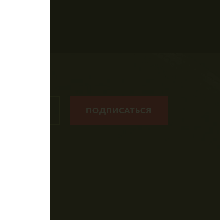
ПОДПИСАТЬСЯ
таг?
лде
ОТАВР"
НКЕР"!