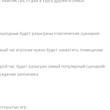
знакомства, отдых в кругу друзей и семьи.
 выходные будет разыграны классические сценарии:
вёт Полигон
рвый час игрокам нужно будет захватить помещение.
АМЫХ СВЕЖИХ НОВОСТЕЙ!
орой час будет разыгран самый популярный сценарий-
ождение заложника.
Что такое Лазер
Лазертаг в Сигу
СТАРТ
Лабиринт "МИН
 КРУГЛЫЙ ГОД
Экшн-квест "БУ
открытых игр :