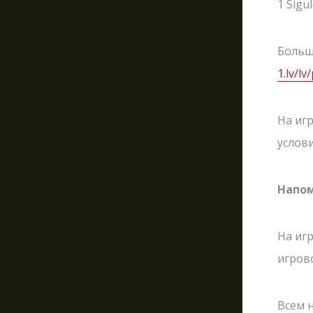
1 Sigul
Больш
1.lv/l
На иг
услов
Напом
На иг
игров
Всем 