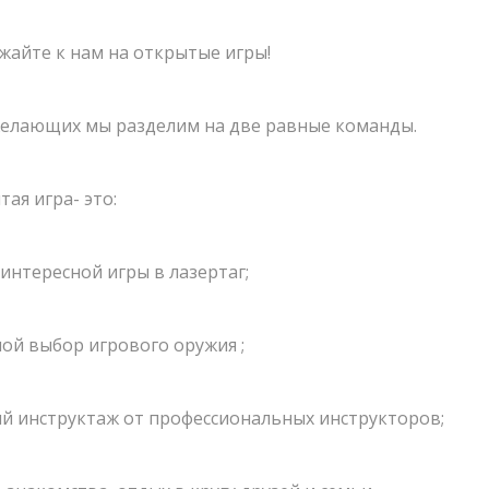
жайте к нам на открытые игры!
ШКОЛЬНЫЕ ЭКСКУРСИИ
19.03.2023
желающих мы разделим на две равные команды.
Приближается весна -
отправляйтесь в настоящее
приключение вместе с вашим
ая игра- это:
классом!
 интересной игры в лазертаг;
ой выбор игрового оружия ;
й инструктаж от профессиональных инструкторов;
СМОТРЕТЬ БОЛЬШЕ