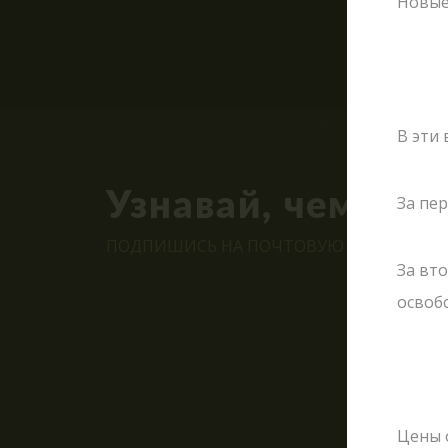
Новые 
В эти
Узнавай, чем жи
За пе
ПОДПИШИСЬ НА ПОЧТОВУЮ РАССЫЛКУ С
За вт
освоб
ВМЕСТЕ
Цены 