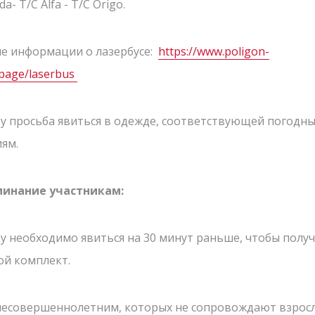
da- T/C Alfa - T/C Origo.
LV
RU
EN
е информации о лазербусе:
https://www.poligon-
v/page/laserbus
ру просьба явиться в одежде, соответствующей погодн
иям.
инание участникам:
ру необходимо явиться на 30 минут раньше, чтобы полу
ой комплект.
несовершеннолетним, которых не сопровождают взрос