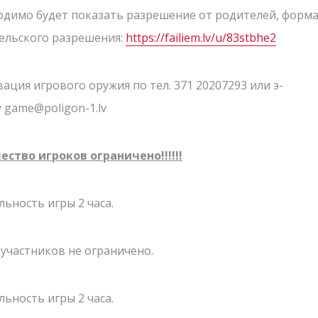
одимо будет показать разрешение от родителей, форма
ельского разрешения:
https://failiem.lv/u/83stbhe2
ация игрового оружия по тел. 371 20207293 или э-
у game@poligon-1.lv
ество игроков ограничено!!!!!!
ьность игры 2 часа.
КОНТАКТЫ
 участников не ограничено.
 "Сигулда"
ПО ВОПРОСАМ
ьность игры 2 часа.
СОТРУДНИЧЕСТВ
gulda
,
LV-2150