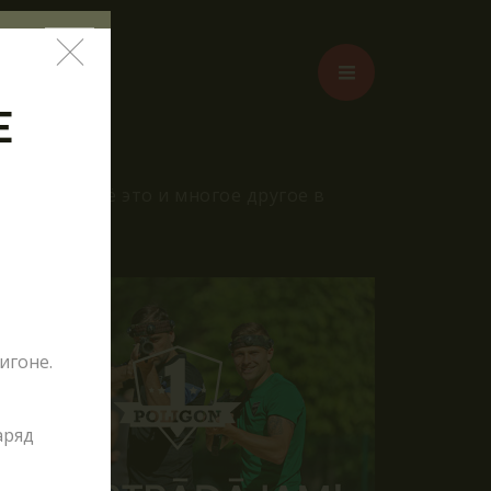
Е
жения – всё это и многое другое в
игоне.
аряд