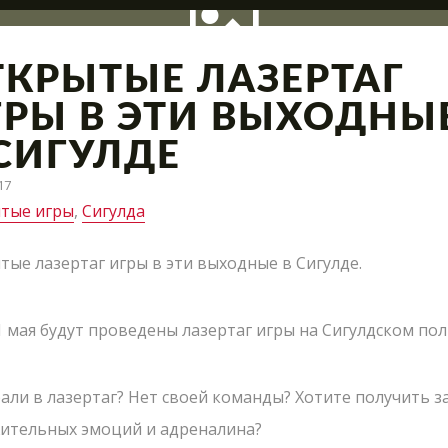
ТКРЫТЫЕ ЛАЗЕРТАГ
ГРЫ В ЭТИ ВЫХОДНЫ
 СИГУЛДЕ
ация полигона, интересные сражения и новые предло
17
тые игры
,
Сигулда
тые лазертаг игры в эти выходные в Сигулде.
1 мая будут проведены лазертаг игры на Сигулдском пол
рали в лазертаг? Нет своей команды? Хотите получить з
ительных эмоций и адреналина?