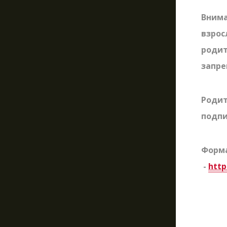
Внима
взрос
родит
запр
Родит
подпи
Форма
-
http