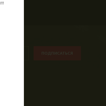
!!
НКЕР"!
урсии
иятия
аг игра
ПОДПИСАТЬСЯ
оприятия
рты