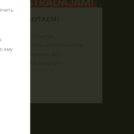
печить
МЫ РАБОТАЕМ!
24.08.2021
Лето продолжается,
ы
воспользуйтесь возможностью
о ему
посетить Полигон №1 -
Тактический лазертаг!
таг?
лде
ОТАВР"