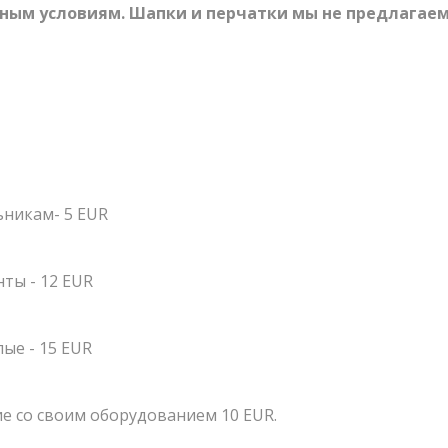
ным условиям. Шапки и перчатки мы не предлагаем!
 КРУГЛЫЙ ГОД
Экшн-квест "БУ
Школьные экск
АРЕНЫ
Детские меропр
РСЕНАЛ
Корпоративы
ЗЕРВАЦИЯ
Открытые игры
вёт Полигон
никам- 5 EUR
ОВОСТИ
Выездная Лазерт
АМЫХ СВЕЖИХ НОВОСТЕЙ!
Цены
ОНТАКТЫ
нты - 12 EUR
Ближайшие мер
Подарочные ка
лые - 15 EUR
Сценарии
ие со своим оборудованием 10 EUR.