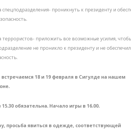
а спецподразделения- проникнуть к президенту и обес
зопасность.
ШКОЛЬНЫЕ ЭКСКУРСИИ
19.03.2023
Приближается весна -
а террористов- приложить все возможные усилия, чтоб
отправляйтесь в настоящее
одразделение не проникло к президенту и не обеспечил
приключение вместе с вашим
асность.
классом!
, встречаемся 18 и 19 февраля в Сигулде на нашем
оне.
в 15.30 обязательна. Начало игры в 16.00.
Что такое Лазер
Лазертаг в Сигу
ру, просьба явиться в одежде, соответствующей
СТАРТ
СМОТРЕТЬ БОЛЬШЕ
Лабиринт "МИН