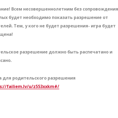
ние! Всем несовершеннолетним без сопровождени
лых будет необходимо показать разрешение от
LV
RU
EN
елей. Тем, у кого не будет разрешения- игра будет
ещена!
ельское разрешение должно быть распечатано и
сано.
 для родительского разрешения
s://failiem.lv/u/z553xxkm#/