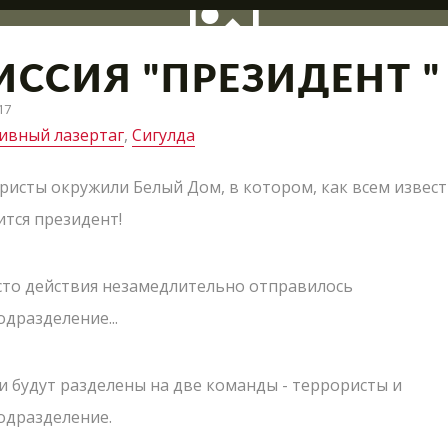
Пиши нам свои вопросы, отзывы и предложения
ИССИЯ "ПРЕЗИДЕНТ "
17
ивный лазертаг
,
Сигулда
ация полигона, интересные сражения и новые предло
ристы окружили Белый Дом, в котором, как всем извес
ится президент!
сто действия незамедлительно отправилось
дразделение...
ЗАКРЫТЬ
ОТПРАВИТЬ
и будут разделены на две команды - террористы и
одразделение.