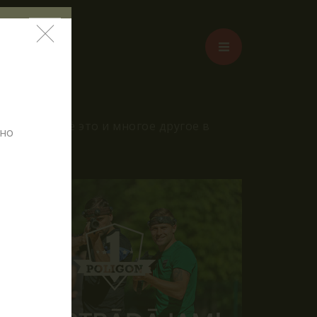
жения – всё это и многое другое в
тно