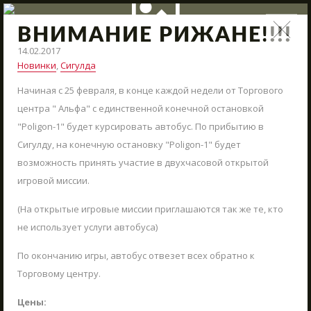
ВНИМАНИЕ РИЖАНЕ!!!!
НОВОСТИ
14.02.2017
Новинки
,
Сигулда
Поступления нового арсенала, модернизация полигона,
Начиная с 25 февраля, в конце каждой недели от Торгового
интересные сражения и новые предложения – всё это и
многое другое в наших новостях.
центра " Альфа" с единственной конечной остановкой
"Poligon-1" будет курсировать автобус. По прибытию в
СТАРТ
Сигулду, на конечную остановку "Poligon-1" будет
ВМЕСТЕ КРУГЛЫЙ ГОД
возможность принять участие в двухчасовой открытой
игровой миссии.
АРЕНЫ
АРСЕНАЛ
(На открытые игровые миссии приглашаются так же те, кто
не использует услуги автобуса)
РЕЗЕРВАЦИЯ
По окончанию игры, автобус отвезет всех обратно к
НОВОСТИ
Торговому центру.
КОНТАКТЫ
Цены: