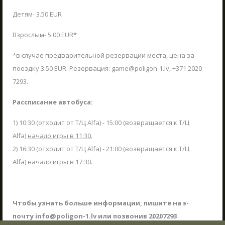
ЖДЁМ ВАС В ГОСТИ!
03.06.2025
Детям- 3.50 EUR
Что такое Лазертаг?
В Сигулде любителей активного отдыха ждет
Лазертаг в Сигулде
Взрослым- 5.00 EUR*
Poligon 1. Это прекрасное место как для
Лабиринт "МИНОТАВР"
индивидуального отдыха, так и для
*в случае предварительной резервации места, цена за
групповых мероприятий, включая
Экшн-квест "БУНКЕР"!
поездку 3.50 EUR. Резервация: game@poligon-1.lv, +371 2020
тимбилдинг, празднование дней рождения и
другие торжества.
7293.
Школьные экскурсии
ЧИТАТЬ
Детские мероприятия
Рассписание автобуса:
Корпоративы
1) 10:30 (отходит от Т/Ц Alfa) - 15:00 (возвращается к Т/Ц
Открытые игры
Alfa)
начало игры в 11:30.
2) 16:30 (отходит от T/Ц Alfa) - 21:00 (возвращается к T/Ц
Выездная Лазертаг игра
Alfa)
начало игры в 17:30.
Цены
Ближайшие мероприятия
Подарочные карты
Чтобы узнать больше информации, пишите на э-
почту info@poligon-1.lv или позвонив 20207293
Сценарии