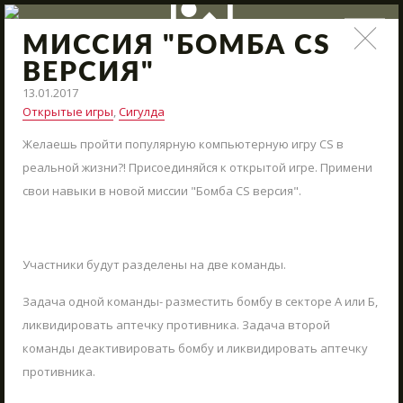
МИССИЯ "БОМБА CS
НОВОСТИ
ВЕРСИЯ"
13.01.2017
Поступления нового арсенала, модернизация полигона,
Открытые игры
,
Сигулда
интересные сражения и новые предложения – всё это и
многое другое в наших новостях.
Желаешь пройти популярную компьютерную игру CS в
реальной жизни?! Присоединяйся к открытой игре. Примени
СТАРТ
свои навыки в новой миссии "Бомба CS версия".
ВМЕСТЕ КРУГЛЫЙ ГОД
АРЕНЫ
Участники будут разделены на две команды.
АРСЕНАЛ
Задача одной команды- разместить бомбу в секторе А или Б,
РЕЗЕРВАЦИЯ
ликвидировать аптечку противника. Задача второй
команды деактивировать бомбу и ликвидировать аптечку
НОВОСТИ
противника.
НАПИСАТЬ НАМ
КОНТАКТЫ