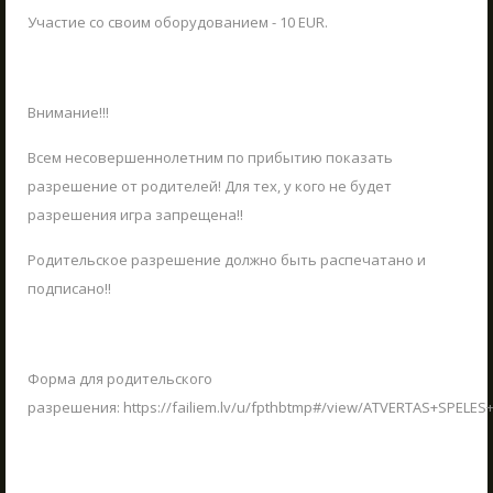
Участие со своим оборудованием - 10 EUR.
ШКОЛЬНЫЕ ЭКСКУРСИИ
19.03.2023
Приближается весна - отправляйтесь в
настоящее приключение вместе с вашим
Внимание!!!
классом!
LV
RU
EN
Всем несовершеннолетним по прибытию показать
ЧИТАТЬ
разрешение от родителей! Для тех, у кого не будет
разрешения игра запрещена!!
Родительское разрешение должно быть распечатано и
подписано!!
Форма для родительского
разрешения: https://failiem.lv/u/fpthbtmp#/view/ATVERTAS+SPEL