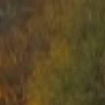
СТАРТ
ВМЕСТЕ КРУГЛЫЙ ГОД
АРЕНЫ
АРСЕНАЛ
РЕЗЕРВАЦИЯ
НОВОСТИ
КОНТАКТЫ
Что такое Лазертаг?
Лазертаг в Сигулде
Лабиринт "МИНОТАВР"
Экшн-квест "БУНКЕР"!