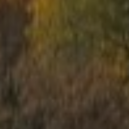
Школьные экскурсии
Детские мероприятия
Корпоративы
Открытые игры
Выездная Лазертаг игра
Цены
Ближайшие мероприятия
Подарочные карты
Сценарии
LV
RU
EN