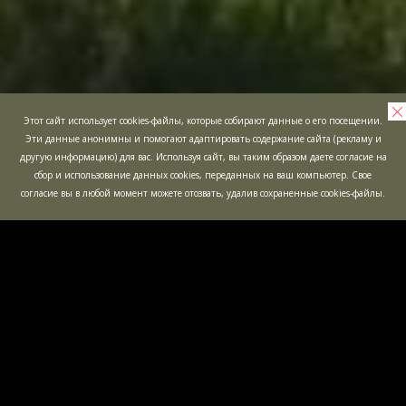
Этот сайт использует cookies-файлы, которые собирают данные о его посещении.
Эти данные анонимны и помогают адаптировать содержание сайта (рекламу и
другую информацию) для вас. Используя сайт, вы таким образом даете согласие на
сбор и использование данных cookies, переданных на ваш компьютер. Свое
согласие вы в любой момент можете отозвать, удалив сохраненные cookies-файлы.
ДЕТСКИЕ
МАЛЬЧИШНИ
ПРАЗДНИКИ
ОТКРЫТЫЕ
ЭКШН-КВЕСТ
ИГРЫ
"БУНКЕР"
ЛАБИРИНТ "МИНОТАВР"