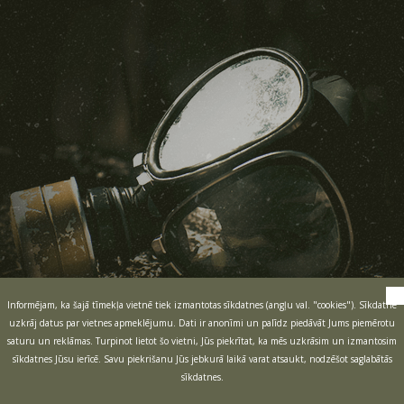
Informējam, ka šajā tīmekļa vietnē tiek izmantotas sīkdatnes (angļu val. "cookies"). Sīkdatne
uzkrāj datus par vietnes apmeklējumu. Dati ir anonīmi un palīdz piedāvāt Jums piemērotu
saturu un reklāmas. Turpinot lietot šo vietni, Jūs piekrītat, ka mēs uzkrāsim un izmantosim
sīkdatnes Jūsu ierīcē. Savu piekrišanu Jūs jebkurā laikā varat atsaukt, nodzēšot saglabātās
sīkdatnes.