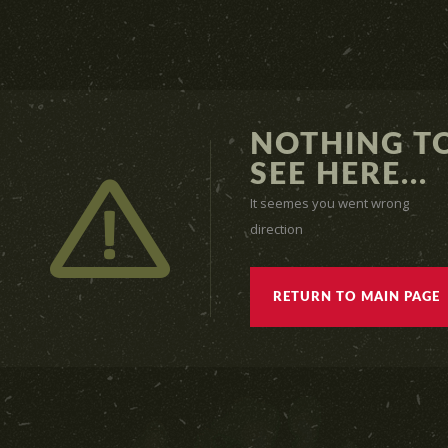
NOTHING T
SEE HERE...
It seemes you went wrong
direction
RETURN TO MAIN PAGE