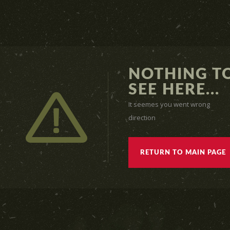
NOTHING T
SEE HERE...
It seemes you went wrong
direction
RETURN TO MAIN PAGE