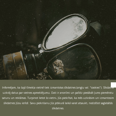
Informējam, ka šajā tīmekļa vietnē tiek izmantotas sīkdatnes (angļu val. "cookies"). Sīkdatne
uzkrāj datus par vietnes apmeklējumu. Dati ir anonīmi un palīdz piedāvāt Jums piemērotu
saturu un reklāmas. Turpinot lietot šo vietni, Jūs piekrītat, ka mēs uzkrāsim un izmantosim
sīkdatnes Jūsu ierīcē. Savu piekrišanu Jūs jebkurā laikā varat atsaukt, nodzēšot saglabātās
sīkdatnes.