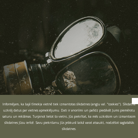
Informējam, ka šajā tīmekļa vietnē tiek izmantotas sīkdatnes (angļu val. "cookies"). Sīkdatne
uzkrāj datus par vietnes apmeklējumu. Dati ir anonīmi un palīdz piedāvāt Jums piemērotu
saturu un reklāmas. Turpinot lietot šo vietni, Jūs piekrītat, ka mēs uzkrāsim un izmantosim
sīkdatnes Jūsu ierīcē. Savu piekrišanu Jūs jebkurā laikā varat atsaukt, nodzēšot saglabātās
sīkdatnes.