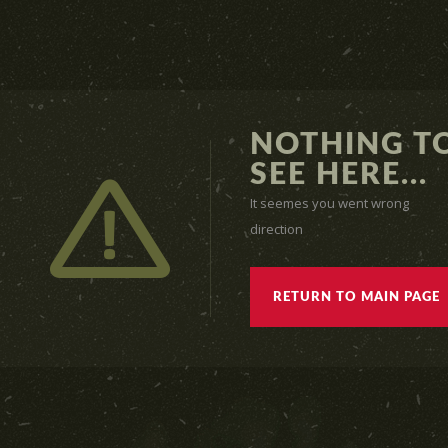
NOTHING T
SEE HERE...
It seemes you went wrong
direction
RETURN TO MAIN PAGE