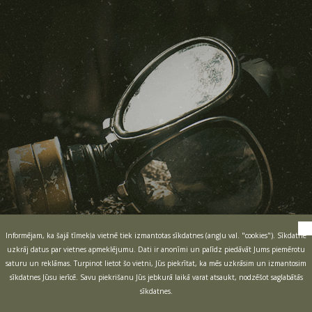
Informējam, ka šajā tīmekļa vietnē tiek izmantotas sīkdatnes (angļu val. "cookies"). Sīkdatne
uzkrāj datus par vietnes apmeklējumu. Dati ir anonīmi un palīdz piedāvāt Jums piemērotu
saturu un reklāmas. Turpinot lietot šo vietni, Jūs piekrītat, ka mēs uzkrāsim un izmantosim
sīkdatnes Jūsu ierīcē. Savu piekrišanu Jūs jebkurā laikā varat atsaukt, nodzēšot saglabātās
sīkdatnes.