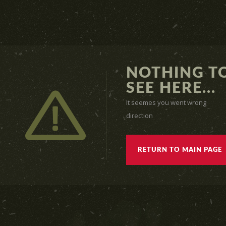
NOTHING T
SEE HERE...
It seemes you went wrong
direction
RETURN TO MAIN PAGE