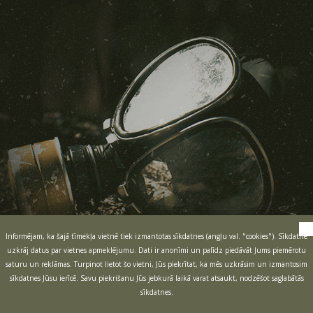
Informējam, ka šajā tīmekļa vietnē tiek izmantotas sīkdatnes (angļu val. "cookies"). Sīkdatne
uzkrāj datus par vietnes apmeklējumu. Dati ir anonīmi un palīdz piedāvāt Jums piemērotu
saturu un reklāmas. Turpinot lietot šo vietni, Jūs piekrītat, ka mēs uzkrāsim un izmantosim
sīkdatnes Jūsu ierīcē. Savu piekrišanu Jūs jebkurā laikā varat atsaukt, nodzēšot saglabātās
sīkdatnes.