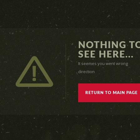
NOTHING T
SEE HERE...
It seemes you went wrong
direction
RETURN TO MAIN PAGE