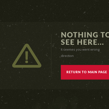
NOTHING T
SEE HERE...
It seemes you went wrong
direction
RETURN TO MAIN PAGE