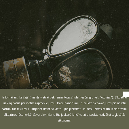
Informējam, ka šajā tīmekļa vietnē tiek izmantotas sīkdatnes (angļu val. "cookies"). Sīkdatne
uzkrāj datus par vietnes apmeklējumu. Dati ir anonīmi un palīdz piedāvāt Jums piemērotu
saturu un reklāmas. Turpinot lietot šo vietni, Jūs piekrītat, ka mēs uzkrāsim un izmantosim
sīkdatnes Jūsu ierīcē. Savu piekrišanu Jūs jebkurā laikā varat atsaukt, nodzēšot saglabātās
sīkdatnes.