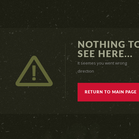
NOTHING T
SEE HERE...
It seemes you went wrong
direction
RETURN TO MAIN PAGE