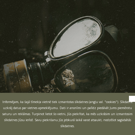
Informējam, ka šajā tīmekļa vietnē tiek izmantotas sīkdatnes (angļu val. "cookies"). Sīkdatne
uzkrāj datus par vietnes apmeklējumu. Dati ir anonīmi un palīdz piedāvāt Jums piemērotu
saturu un reklāmas. Turpinot lietot šo vietni, Jūs piekrītat, ka mēs uzkrāsim un izmantosim
sīkdatnes Jūsu ierīcē. Savu piekrišanu Jūs jebkurā laikā varat atsaukt, nodzēšot saglabātās
sīkdatnes.