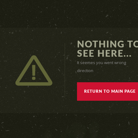
NOTHING T
SEE HERE...
It seemes you went wrong
direction
RETURN TO MAIN PAGE