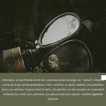
Informējam, ka šajā tīmekļa vietnē tiek izmantotas sīkdatnes (angļu val. "cookies"). Sīkdatne
uzkrāj datus par vietnes apmeklējumu. Dati ir anonīmi un palīdz piedāvāt Jums piemērotu
saturu un reklāmas. Turpinot lietot šo vietni, Jūs piekrītat, ka mēs uzkrāsim un izmantosim
sīkdatnes Jūsu ierīcē. Savu piekrišanu Jūs jebkurā laikā varat atsaukt, nodzēšot saglabātās
sīkdatnes.