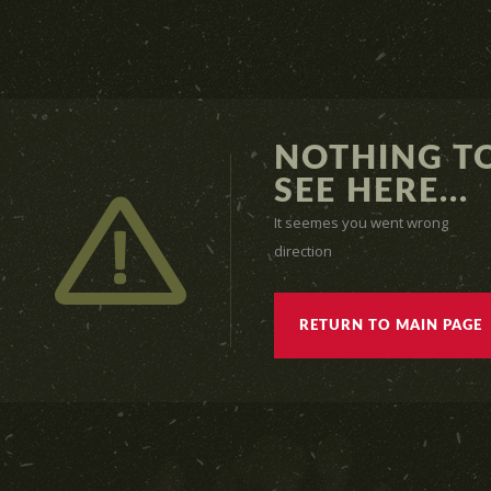
NOTHING T
SEE HERE...
It seemes you went wrong
direction
RETURN TO MAIN PAGE