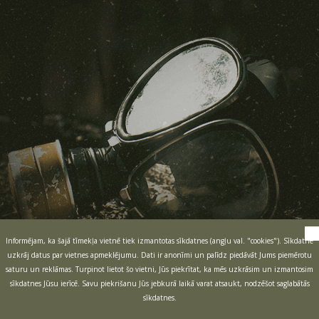
Informējam, ka šajā tīmekļa vietnē tiek izmantotas sīkdatnes (angļu val. "cookies"). Sīkdatne
uzkrāj datus par vietnes apmeklējumu. Dati ir anonīmi un palīdz piedāvāt Jums piemērotu
saturu un reklāmas. Turpinot lietot šo vietni, Jūs piekrītat, ka mēs uzkrāsim un izmantosim
sīkdatnes Jūsu ierīcē. Savu piekrišanu Jūs jebkurā laikā varat atsaukt, nodzēšot saglabātās
sīkdatnes.