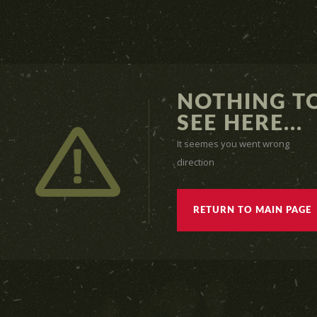
NOTHING T
SEE HERE...
It seemes you went wrong
direction
RETURN TO MAIN PAGE