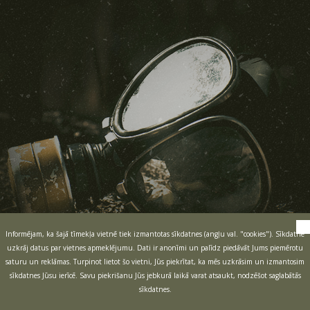
Informējam, ka šajā tīmekļa vietnē tiek izmantotas sīkdatnes (angļu val. "cookies"). Sīkdatne
uzkrāj datus par vietnes apmeklējumu. Dati ir anonīmi un palīdz piedāvāt Jums piemērotu
saturu un reklāmas. Turpinot lietot šo vietni, Jūs piekrītat, ka mēs uzkrāsim un izmantosim
sīkdatnes Jūsu ierīcē. Savu piekrišanu Jūs jebkurā laikā varat atsaukt, nodzēšot saglabātās
sīkdatnes.