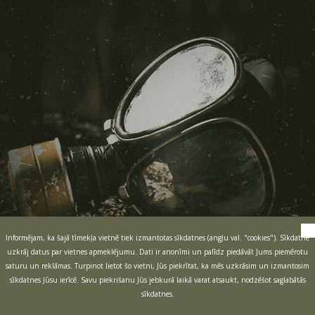
Informējam, ka šajā tīmekļa vietnē tiek izmantotas sīkdatnes (angļu val. "cookies"). Sīkdatne
uzkrāj datus par vietnes apmeklējumu. Dati ir anonīmi un palīdz piedāvāt Jums piemērotu
saturu un reklāmas. Turpinot lietot šo vietni, Jūs piekrītat, ka mēs uzkrāsim un izmantosim
sīkdatnes Jūsu ierīcē. Savu piekrišanu Jūs jebkurā laikā varat atsaukt, nodzēšot saglabātās
sīkdatnes.